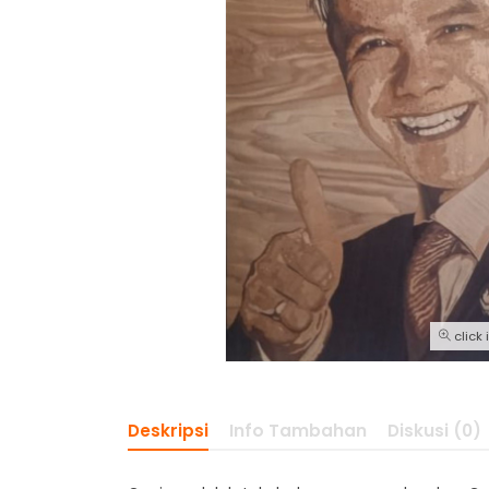
click
Deskripsi
Info Tambahan
Diskusi (0)