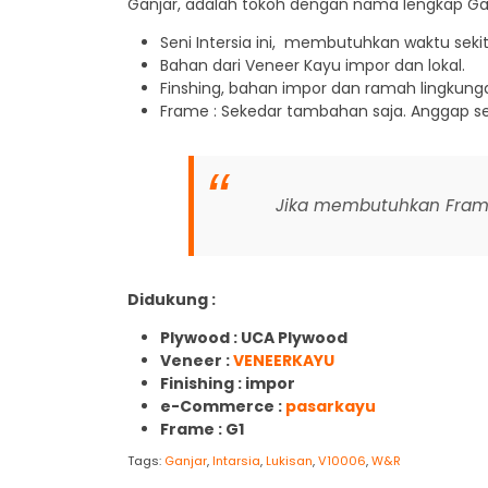
Ganjar, adalah tokoh dengan nama lengkap Ga
Seni Intersia ini, membutuhkan waktu seki
Bahan dari Veneer Kayu impor dan lokal.
Finshing, bahan impor dan ramah lingkung
Frame : Sekedar tambahan saja. Anggap s
Jika membutuhkan Frame 
Didukung :
Plywood : UCA Plywood
Veneer :
VENEERKAYU
Finishing : impor
e-Commerce :
pasarkayu
Frame : G1
Tags:
Ganjar
,
Intarsia
,
Lukisan
,
V10006
,
W&R