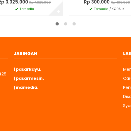
Rp 3.025.000
Rp 300.000
Rp 4.025.000
Rp 400.000
Tersedia
Tersedia
/ KG0SJK
✚
JARINGAN
LAI
| pasarkayu.
Mem
428
| pasarmesin.
Cara
| inamedia.
Pem
Dis
Sya