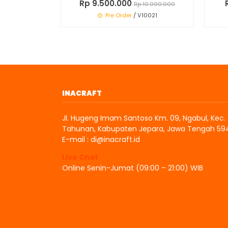
Rp 9.500.000
Rp 10.000.000
Pre Order
/ V10021
INACRAFT
Jl. Hugeng Imam Santoso Km. 09, Ngabul, Kec.
Tahunan, Kabupaten Jepara, Jawa Tengah 59
E-mail : di@inacraft.id
Live Chat
Online Senin-Jumat (09:00 – 21:00) WIB