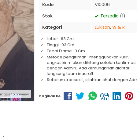
Kode
V10006
Stok
Tersedia
(1)
Kategori
Lukisan
,
W & R
Lebar : 63 Cm
Tinggi : 93 Cm
Tebal Frame : 3 Cm
Metode pengiriman : menggunakan kurir,
ongkos kirim akan dihitung setelah konfirmasi
dengan Admin. Ada kemungkinan diantar
langsung team inacraft.
Sebelum transaksi, silahkan chat dengan Adm
 image to preview
Bagikan ke