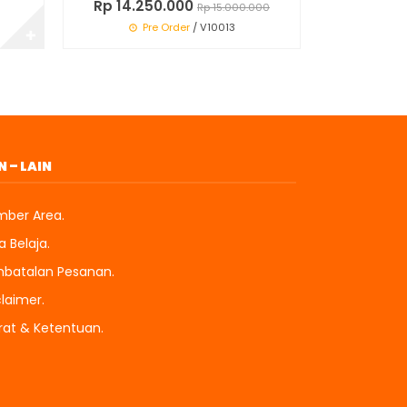
Rp 14.250.000
Rp 15.000.000
Pre Order
/ V10013
✚
N – LAIN
ber Area.
 Belaja.
batalan Pesanan.
claimer.
rat & Ketentuan.