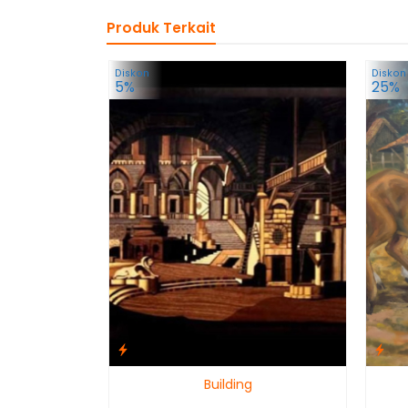
Produk Terkait
Diskon
Diskon
5%
25%
Building