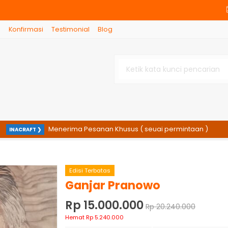
g
Konfirmasi
Testimonial
Blog
Menerima Pesanan Khusus ( seuai permintaan )
ACRAFT ❯
INAC
Edisi Terbatas
Ganjar Pranowo
Rp 15.000.000
Rp 20.240.000
Hemat Rp 5.240.000