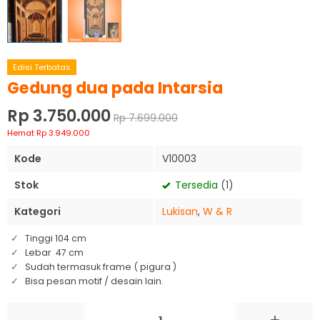
Edisi Terbatas
Gedung dua pada Intarsia
Rp 3.750.000
Rp 7.699.000
Hemat Rp 3.949.000
Kode
V10003
Stok
Tersedia
(1)
Kategori
Lukisan
,
W & R
Tinggi 104 cm
Lebar 47 cm
Sudah termasuk frame ( pigura )
Bisa pesan motif / desain lain.
-
+