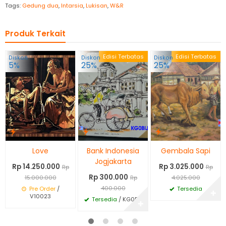
Tags:
Gedung dua
,
Intarsia
,
Lukisan
,
W&R
Produk Terkait
Edisi Terbatas
Edisi Terbatas
Diskon
Diskon
Diskon
5%
25%
25%
Love
Bank Indonesia
Gembala Sapi
Jogjakarta
Rp 14.250.000
Rp 3.025.000
Rp
Rp
Rp 300.000
15.000.000
Rp
4.025.000
400.000
Pre Order
/
Tersedia
✚
V10023
Tersedia
/ KG0BIJ
✚