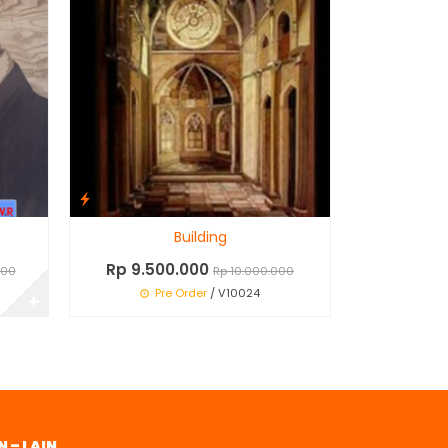
Building
Rp 9.500.000
000
Rp 10.000.000
Pre Order
/ V10024
✚
N – LAIN