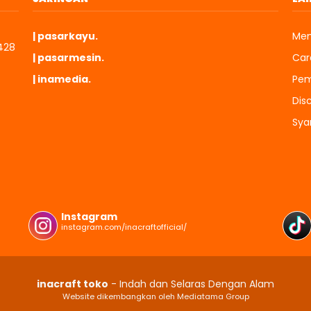
| pasarkayu.
Mem
428
| pasarmesin.
Cara
| inamedia.
Pem
Dis
Sya
Instagram
instagram.com/inacraftofficial/
inacraft toko
- Indah dan Selaras Dengan Alam
Website dikembangkan oleh Mediatama Group