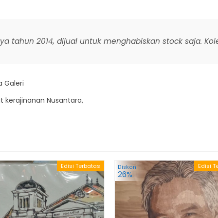
rya tahun 2014, dijual untuk menghabiskan stock saja. Kol
 Galeri
t kerajinanan Nusantara,
Edisi Terbatas
Edisi T
Diskon
26%