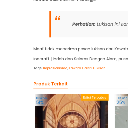
Perhatian:
Lukisan ini ka
Maaf tidak menerima pesan lukisan dari Kawata
inacraft | Indah dan Selaras Dengan Alam, pusa
Tags:
Impresionisme
,
Kawata Galeri
,
Lukisan
Produk Terkait
Edisi Terbatas
Diskon
Diskon
51%
25%