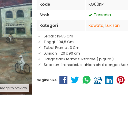
Kode
KG00KP
Stok
Tersedia
Kategori
Kawata
,
Lukisan
Lebar : 134,5 Cm
Tinggi : 104,5 Cm
Tebal Frame : 3 Cm
Lukisan : 120 x 90 cm
Harga tidak termasuk frame ( pigura )
Sebelum transaksi, silahkan chat dengan Adm
Bagikan ke
 image to preview