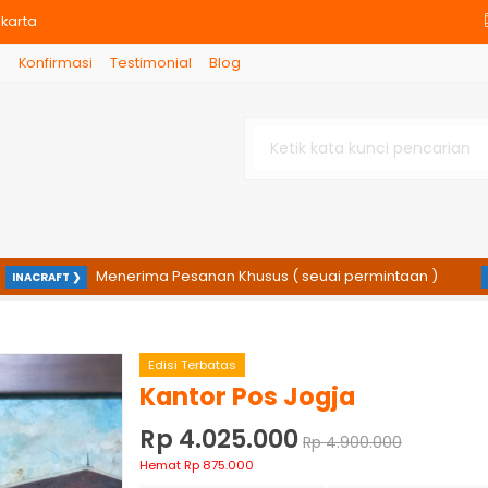
karta
g
Konfirmasi
Testimonial
Blog
gja
Menerima Pesanan Khusus ( seuai permintaan )
CRAFT ❯
INACR
Edisi Terbatas
Kantor Pos Jogja
Rp 4.025.000
Rp 4.900.000
Hemat Rp 875.000