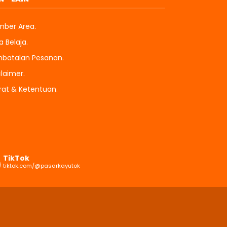
ber Area.
 Belaja.
batalan Pesanan.
claimer.
rat & Ketentuan.
TikTok
tiktok.com/@pasarkayutok