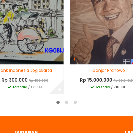
Bank Indonesia Jogjakarta
Ganjar Pranowo
Rp 300.000
Rp 15.000.000
Rp 400.000
Rp 20.240.
Tersedia
/ KG0BIJ
Tersedia
/ V10006
✚
JARINGAN
LAI