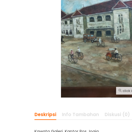
click
Deskripsi
Info Tambahan
Diskusi (0)
Kawata Galeri, Kantor Pos Jogja