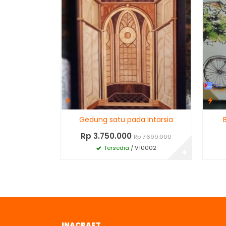
Gedung satu pada Intarsia
Rp 3.750.000
Rp 7.699.000
Tersedia
/ V10002
✚
INACRAFT