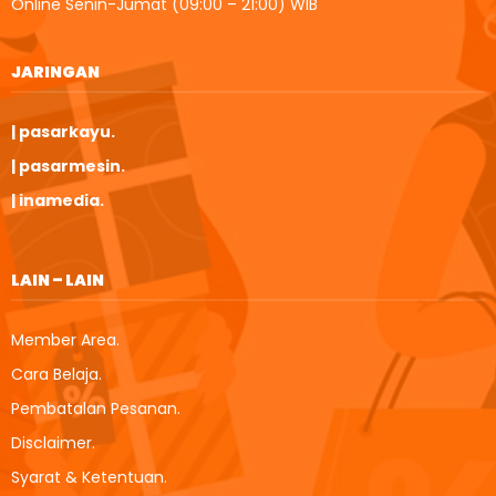
Online Senin-Jumat (09:00 – 21:00) WIB
JARINGAN
| pasarkayu.
| pasarmesin.
| inamedia.
LAIN – LAIN
Member Area.
Cara Belaja.
Pembatalan Pesanan.
Disclaimer.
Syarat & Ketentuan.