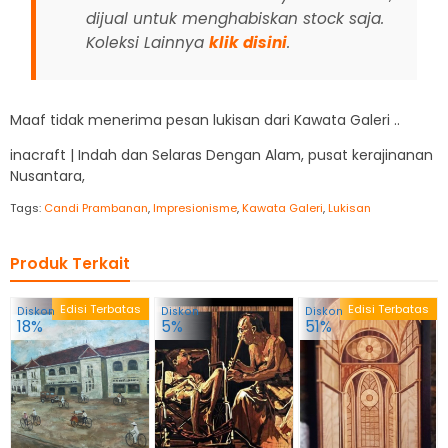
dijual untuk menghabiskan stock saja.
Koleksi Lainnya
klik disini
.
Maaf tidak menerima pesan lukisan dari Kawata Galeri ..
inacraft | Indah dan Selaras Dengan Alam, pusat kerajinanan
Nusantara,
Tags:
Candi Prambanan
,
Impresionisme
,
Kawata Galeri
,
Lukisan
Produk Terkait
Edisi Terbatas
Edisi Terbatas
Diskon
Diskon
Diskon
18%
5%
51%