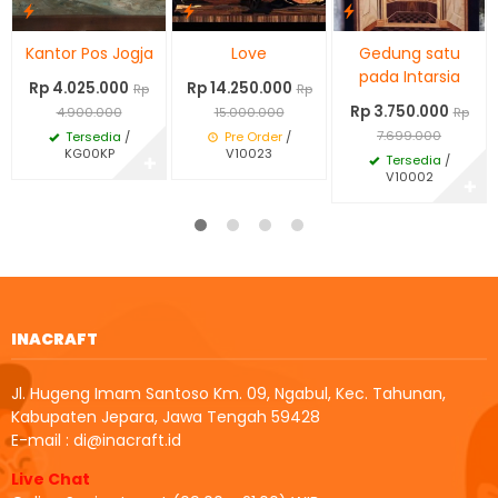
Kantor Pos Jogja
Love
Gedung satu
pada Intarsia
Rp 4.025.000
Rp 14.250.000
Rp
Rp
Rp 3.750.000
4.900.000
15.000.000
Rp
7.699.000
Tersedia
/
Pre Order
/
KG00KP
V10023
Tersedia
/
✚
V10002
✚
INACRAFT
Jl. Hugeng Imam Santoso Km. 09, Ngabul, Kec. Tahunan,
Kabupaten Jepara, Jawa Tengah 59428
E-mail : di@inacraft.id
Live Chat