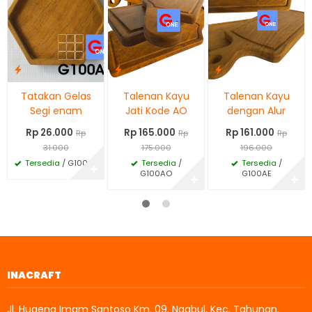
Tatakan Gelas
Talenan Kayu
Talenan Kayu
Segi enam
Jati Kode AO
dengan Alur
Rp 26.000
Rp 165.000
Rp 161.000
Rp
Rp
Rp
31.000
175.000
196.000
Tersedia
/ G100AL
Tersedia
/
Tersedia
/
✚
G100AO
G100AE
✚
✚
INACRAFT
Jl. Hugeng Imam Santoso Km. 09, Ngabul, Kec. Tahunan,