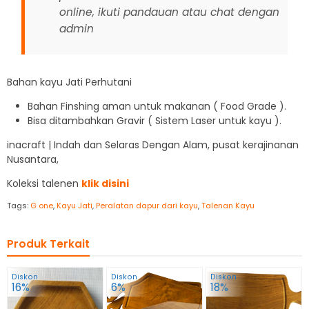
online, ikuti pandauan atau chat dengan
admin
Bahan kayu Jati Perhutani
Bahan Finshing aman untuk makanan ( Food Grade ).
Bisa ditambahkan Gravir ( Sistem Laser untuk kayu ).
inacraft | Indah dan Selaras Dengan Alam, pusat kerajinanan
Nusantara,
Koleksi talenen
klik disini
Tags:
G one
,
Kayu Jati
,
Peralatan dapur dari kayu
,
Talenan Kayu
Produk Terkait
Diskon
Diskon
Diskon
16%
6%
18%