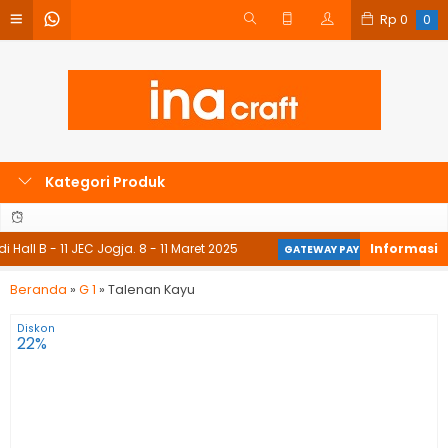
Rp
0
0
Kategori Produk
ll B - 11 JEC Jogja. 8 - 11 Maret 2025
Midtran
GATEWAY PAYMENT ❯
Beranda
»
G 1
»
Talenan Kayu
Diskon
22%