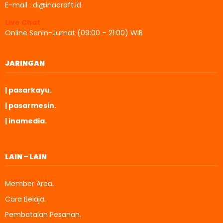
E-mail : di@inacraft.id
Live Chat
Online Senin-Jumat (09:00 – 21:00) WIB
JARINGAN
| pasarkayu.
| pasarmesin.
| inamedia.
LAIN – LAIN
Member Area.
Cara Belaja.
Pembatalan Pesanan.