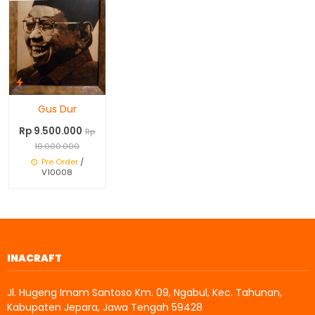
Gus Dur
Rp 9.500.000
Rp
10.000.000
Pre Order
/
V10008
INACRAFT
Jl. Hugeng Imam Santoso Km. 09, Ngabul, Kec. Tahunan,
Kabupaten Jepara, Jawa Tengah 59428